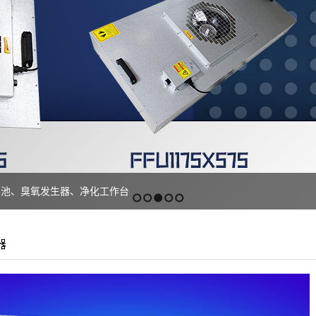
手池、臭氧发生器、净化工作台
1
2
3
4
5
器